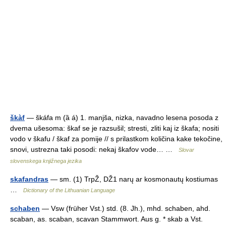
škàf
— škáfa m (ȁ á) 1. manjša, nizka, navadno lesena posoda z
dvema ušesoma: škaf se je razsušil; stresti, zliti kaj iz škafa; nositi
vodo v škafu / škaf za pomije // s prilastkom količina kake tekočine,
snovi, ustrezna taki posodi: nekaj škafov vode… …
Slovar
slovenskega knjižnega jezika
skafandras
— sm. (1) TrpŽ, DŽ1 narų ar kosmonautų kostiumas
…
Dictionary of the Lithuanian Language
schaben
— Vsw (früher Vst.) std. (8. Jh.), mhd. schaben, ahd.
scaban, as. scaban, scavan Stammwort. Aus g. * skab a Vst.