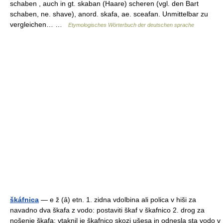
schaben , auch in gt. skaban (Haare) scheren (vgl. den Bart
schaben, ne. shave), anord. skafa, ae. sceafan. Unmittelbar zu
vergleichen… …
Etymologisches Wörterbuch der deutschen sprache
škáfnica
— e ž (ȃ) etn. 1. zidna vdolbina ali polica v hiši za
navadno dva škafa z vodo: postaviti škaf v škafnico 2. drog za
nošenje škafa: vtaknil je škafnico skozi ušesa in odnesla sta vodo v