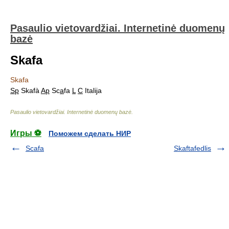
Pasaulio vietovardžiai. Internetinė duomenų
bazė
Skafa
Skafa
Sp
Skafà
Ap
Sc
a
fa
L
C
Italija
Pasaulio vietovardžiai. Internetinė duomenų bazė
.
Игры ⚽
Поможем сделать НИР
Scafa
Skaftafedlis