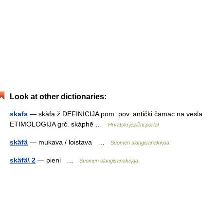
Look at other dictionaries:
skafa
— skàfa ž DEFINICIJA pom. pov. antički čamac na vesla
ETIMOLOGIJA grč. skáphē …
Hrvatski jezični portal
skäfä
— mukava / loistava …
Suomen slangisanakirjaa
skäfä\ 2
— pieni …
Suomen slangisanakirjaa