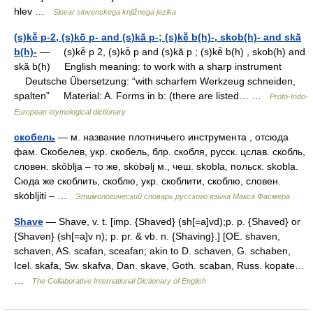
hlev …
Slovar slovenskega knjižnega jezika
(s)kē̆ p-2, (s)kō̆ p- and (s)kā̆ p-; (s)kē̆ b(h)-, skob(h)- and skā̆
b(h)-
— (s)kē̆ p 2, (s)kō̆ p and (s)kā̆ p ; (s)kē̆ b(h) , skob(h) and
skā̆ b(h) English meaning: to work with a sharp instrument
Deutsche Übersetzung: “with scharfem Werkzeug schneiden,
spalten” Material: A. Forms in b: (there are listed… …
Proto-Indo-
European etymological dictionary
скобель
— м. название плотничьего инструмента , отсюда
фам. Скобелев, укр. скобель, блр. скобля, русск. цслав. скобль,
словен. skȏblja – то же, skȯbǝlj м., чеш. skobla, польск. skobla.
Сюда же скоблить, скоблю, укр. скоблити, скоблю, словен.
skȯbljiti – …
Этимологический словарь русского языка Макса Фасмера
Shave
— Shave, v. t. [imp. {Shaved} (sh[=a]vd);p. p. {Shaved} or
{Shaven} (sh[=a]v n); p. pr. & vb. n. {Shaving}.] [OE. shaven,
schaven, AS. scafan, sceafan; akin to D. schaven, G. schaben,
Icel. skafa, Sw. skafva, Dan. skave, Goth. scaban, Russ. kopate…
…
The Collaborative International Dictionary of English